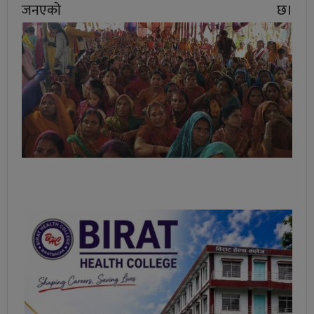
जनएकाे छ।