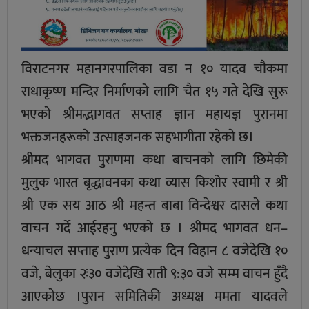
विराटनगर महानगरपालिका वडा न १० यादव चाैकमा
राधाकृष्ण मन्दिर निर्माणको लागि चैत १५ गते देखि सुरू
भएकाे श्रीमद्भागवत सप्ताह ज्ञान महायज्ञ पुरानमा
भक्तजनहरूकाे उत्साहजनक सहभागीता रहेकाे छ।
श्रीमद भागवत पुराणमा कथा बाचनकाे लागि छिमेकी
मुलुक भारत बृद्धावनका कथा व्यास किशोर स्वामी र श्री
श्री एक सय आठ श्री महन्त बाबा विन्देश्वर दासले कथा
वाचन गर्दे आईरहनु भएको छ । श्रीमद भागवत धन–
धन्याचल सप्ताह पुराण प्रत्येक दिन विहान ८ वजेदेखि १०
वजे, बेलुका २ः३० वजेदेखि राती ९:३० वजे सम्म वाचन हुँदै
आएकाेछ ।पुरान समितिकी अध्यक्ष ममता यादवले