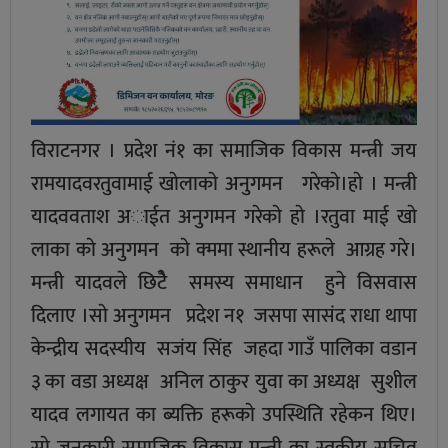
विराटनगर । प्रदेश नं१ का समाजिक विकास मन्त्री जय
रामयादवरतुवामाई खाेलाकाे अनुगमन गरेकाे।हाे । मन्त्री
यादववताश अाईत अनुगमन गरेकाे हाे ।रतुवा माई खाे
लाका काे अनुगमन काे क्ममा स्थानीय हरूले आग्रह गरे।
मन्त्री यादवले छिटेै समस्य समाधान हुने विसवास
दिलाए ।साे अनुगमन प्रदेश न१ जसपा सासंद राधा थापा
केन्द्रीय सदस्यीय सजंय सिंह जहदा गाउँ पालिका वडान
३ का वडा अध्यक्ष अनिल ठाकुर युवा का अध्यक्ष सुशील
यादव लगायत का ब्यक्ति हरूकाे उपस्थिति रहेकन थिए।