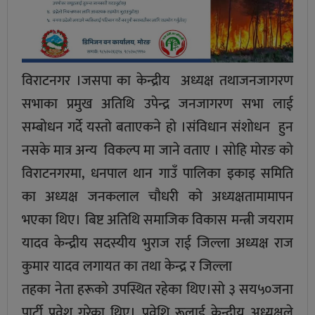
विराटनगर ।जसपा का केन्द्रीय अध्यक्ष तथाजनजागरण
सभाका प्रमुख अतिथि उपेन्द्र जनजागरण सभा लाई
सम्बाेधन गर्दे यस्तो बताएकने हाे ।संविधान संशोधन हुन
नसके मात्र अन्य विकल्प मा जाने वताए । साेहि माेरङ काे
विराटनगरमा, धनपाल थान गाउँ पालिका इकाइ समिति
का अध्यक्ष जनकलाल चाैधरी काे अध्यक्षतामामापन
भएका थिए। बिष्ट अतिथि समाजिक विकास मन्त्री जयराम
यादव केन्द्रीय सदस्यीय भुराज राई जिल्ला अध्यक्ष राज
कुमार यादव लगायत का तथा केन्द्र र जिल्ला
तहका नेता हरूकाे उपस्थित रहेका थिए।साे ३ सय५०जना
पार्टी प्रवेश गरेका थिए। प्रवेशि रूलाई केन्द्रीय अध्यक्षले