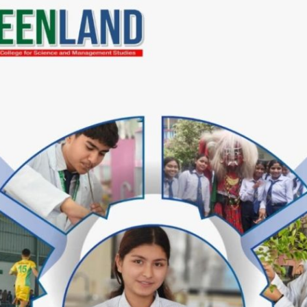
एपनि क्षेत्रको अवस्थामा समस्यहरु तथा पुर्वाधार सुधार हुन सकेको छै
न प्रतिबधता जनाएकाे छ।
रीको साथ मुख्तोड जवाफ आमनागरिकले दिनेकुरामा आफू बिस्वस
लखेल गरेपछि सत्यतथा प जन्ताको जितहुनेछ !उनले वताई