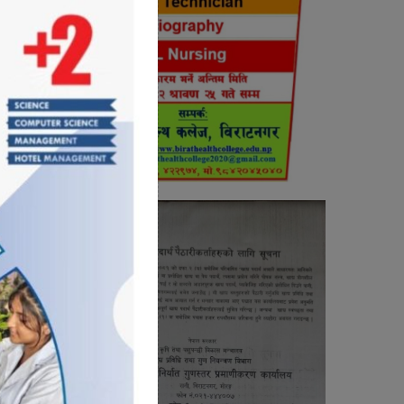
न् उनले
्नियता