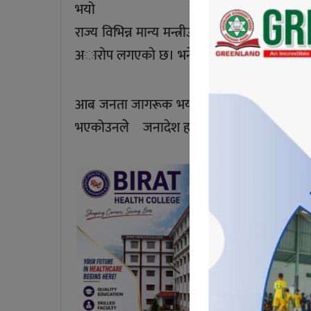
भयो
राज्य विभिन्न मान्य मन्त्रीउपप्रधानमन्त्री सम्म भ
अाराेप लगएकाे छ। भने उनले सबै समस्य समाधा
आब जनता जागरूक भयकोले यो चुनावमापुर्ण तया
भएकोउनलेे जनादेश हाम्रो तर्फ रहेकोले जति च