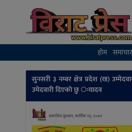
होम
समाचा
सुनसरी ३ नम्बर क्षेत्र प्रदेश (ख) उम्
उमेदवारी दिएकाे छु ःयादव
प्रकाशित बुधबार, कार्तिक १६, २०७९