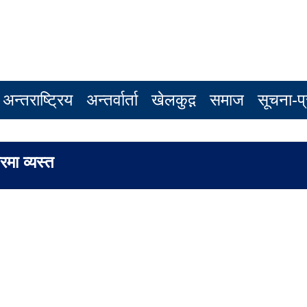
अन्तराष्ट्रिय
अन्तर्वार्ता
खेलकुद़़
समाज
सूचना-प्
रमा व्यस्त