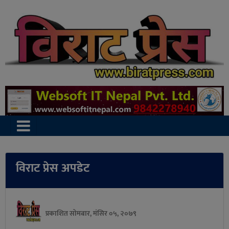
विराट प्रेस अपडेट
प्रकाशित सोमबार, मंसिर ०५, २०७९