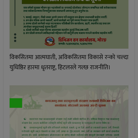
विकसितमा आत्मघाती, अविकसितमा विकासे रन्को चल्दा
युधिष्ठिर हारमा धृतराष्ट्र, हिटलरले गल्छ राजनीति।