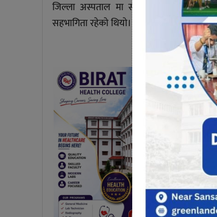
जिल्ला अस्पताल मा स्वास्थ्य मन्त्रीकाे छडके
सहभागिता रहेकाे थियाे।