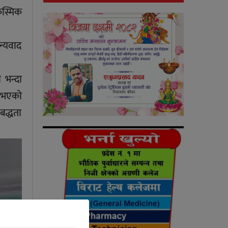
कस्मिक
न्यवाद
 भन्दा
भएकाे
बद्धता