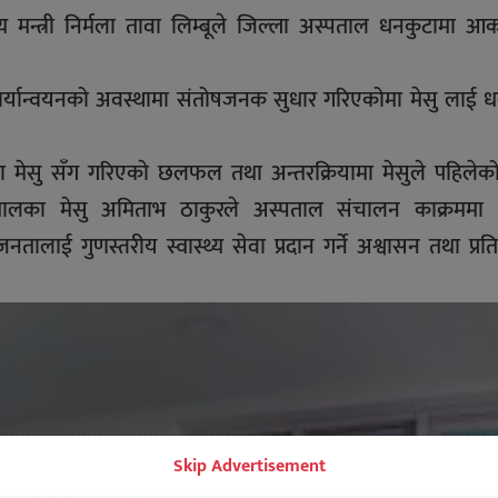
थ्य मन्त्री निर्मला तावा लिम्बूले जिल्ला अस्पताल धनकुटामा आ
कार्यान्वयनको अवस्थामा संतोषजनक सुधार गरिएकोमा मेसु लाई ध
मा मेसु सँग गरिएकाे छलफल तथा अन्तरक्रियामा मेसुले पहिलेको
तालका मेसु अमिताभ ठाकुरले अस्पताल संचालन काक्रममा 
तालाई गुणस्तरीय स्वास्थ्य सेवा प्रदान गर्ने अश्वासन तथा प्रति
Skip Advertisement