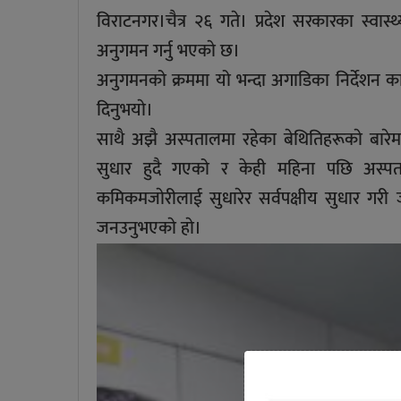
विराटनगर।चैत्र २६ गते। प्रदेश सरकारका स्वास्
अनुगमन गर्नु भएकाे छ।
अनुगमनको क्रममा यो भन्दा अगाडिका निर्देशन 
दिनुभयाे।
साथै अझै अस्पतालमा रहेका बेथितिहरूकाे बारे
सुधार हुदै गएको र केही महिना पछि अस्प
कमिकमजाेरीलाई सुधारेर सर्वपक्षीय सुधार गरी जन
जनउनुभएकाे हाे।