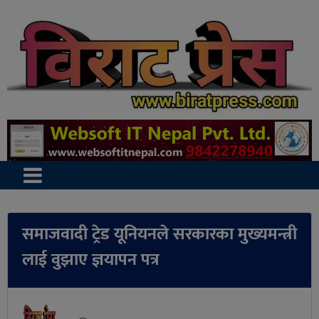
समाजवादी ट्रेड यूनियनले सरकारका मुख्यमन्त्री
लाई वुझाए ज्ञयापन पत्र