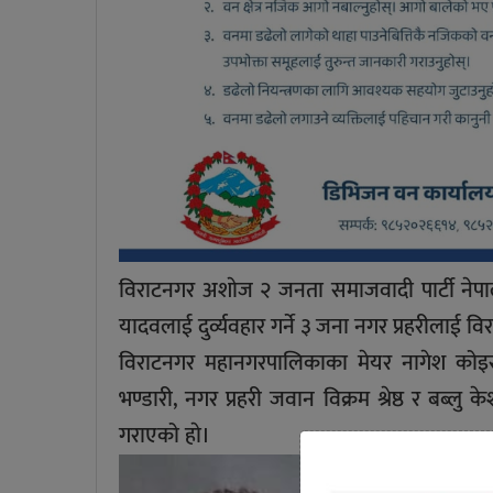
विराटनगर अशाेज २ जनता समाजवादी पार्टी नेपाल
यादवलाई दुर्व्यवहार गर्ने ३ जना नगर प्रहरीलाई
विराटनगर महानगरपालिकाका मेयर नागेश कोइराला
भण्डारी, नगर प्रहरी जवान विक्रम श्रेष्ठ र बब्ल
गराएको हाे।