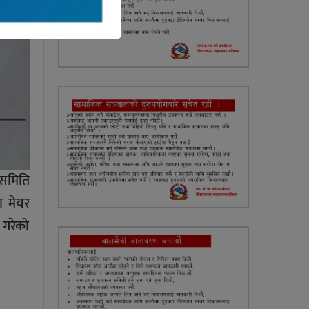
 समिति
ा मेयर
 गरेको