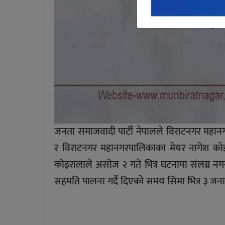
जनता समाजवादी पार्टी नेपालले विराटनगर महानग
र विराटनगर महानगरपालिकाका मेयर नागेश कोइ
कोइरालाले असोज २ गते भित्र घटनामा संलग्न नगर
सहमति पालना गर्दै दिएकाे समय सिमा भित्र ३ जना