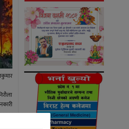
जकुमार
निरौला
ानकारी