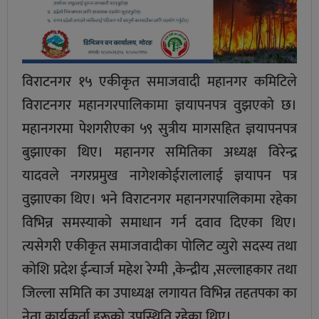
विराटनगर १५ एकीकृत समाजवादी महानगर कमिटिले
विराटनगर महानगरपालिकामा ज्ञयापनपत्र वुझएकाे छ।
महानगरमा पेशगरीएका ५९ सुत्रीय मागसहित ज्ञयापनपत्र
बुझाएका थिए। महानगर समितिका अध्यक्ष विरेन्द्र
यादवले नगरप्रमुख नागेशकाेईरालालाई ज्ञयापन पत्र
वुझाएका थिए। भने विराटनगर महानगरपालिकामा रहेका
विभिन्न समस्याकाे समाधान गर्न दवाव दिएका थिए।
त्यसेगरी एकीकृत समाजवादीका पाेलिट व्युराे सदस्य तथा
काेशि प्रदेश ईन्चार्ज महेश रेग्मी ,केन्द्रीय ,सल्लाहकार तथा
जिल्ला समिति का उपाध्यक्ष लगायत विभिन्न तहतपका का
नेता कार्यकर्ता हरूकाे उपस्थिति रहेका थिए।