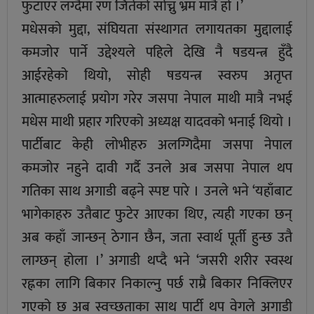
फुटाएर लग्दैमा रण जितेको सोच्नु भ्रम मात्रै हो ।’
मधेसको मुद्दा, संघियता संस्थागत लगायतका मुद्दालाई
कमजोर पार्ने उद्देश्यले पहिले देखि नै षडयन्त्र हुँदै
आईरहेको थियो, सोही षडयन्त्र स्वरुप अतृप्त
आत्माहरुलाई प्रयोग गरेर जसपा नेपाल माथी मात्रै नभई
मधेस माथी प्रहार गरिएको अध्यक्ष यादवको भनाई थियो ।
पार्टीबाट केही लोभीहरु अलग्गिदैमा जसपा नेपाल
कमजोर नहुने दावी गर्दै उनले अब जसपा नेपाल थप
गतिका साथ अगाडी बढ्ने स्पष्ट पारे । उनले भने ‘यहाँबाट
भागेकाहरु उतैबाट फुटेर आएका थिए, त्यही गएका छन्
अब कहाँ जान्छन् ठेगान छैन, जता स्वार्थ पूर्ती हुन्छ उतै
लाग्छन् होला ।’ अगाडी थप्दै भने ‘जसरी शरीर स्वस्थ
रह्नका लागि बिकार निकाल्नु पर्छ राम्रै बिकार निक्लिएर
गएको छ अब स्वच्छताका साथ पार्टी थप वेगले अगाडी