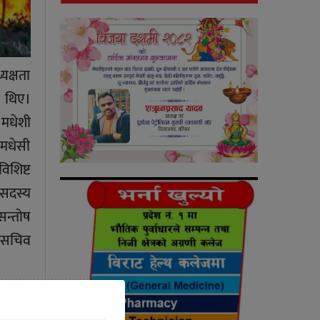
यक्षता
ा थिए।
मधेशी
 मधेसी
िशिष्ट
 सदस्य
सन्तोष
ा सचिव