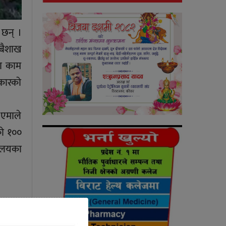
 छन् ।
 बैशाख
टा काम
कारको
 एमाले
को १००
रालयका