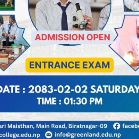
ापाले महिला भलिबल खेलले राष्ट्रिय तथा अन्तर्राष्ट्रिय स्तरमा प्रगत
अवसर उपलब्ध गराउने किसिमले प्रतियोगिताको आयोजना गर्ने
शले गत वर्ष ‘ केपी ओली रोड रेस ‘ प्रतियोगिता आयोजना गरेको ब
धि ‘ अनुरुप प्रतियोगिता आयोजना गर्ने तयारी गरेको जानकार
आर्मी , पुलिस र शसस्त्रको टोली गरि १० वटा टिमको सहभागिता र
श : ५ लाख , ३ लाख र १ लाख ५० हजार नगद , ट्रफी र प्रमाणपत्र प्राप्