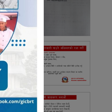
ि गर्दै
 तयारी
ताउँदै
ी दिनु
हने छ।
त गर्ने