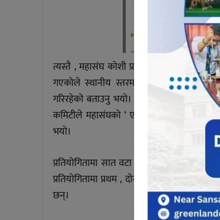
त्यस्तै , महासंघ कोशी प्रदेशका अध्यक्ष राजकुमार थ
गएकोले स्थानीय स्तरमा समेत खेलाडीहरुलाई 
गरिरहेको बताउनु भयो। थापाले महासंघ कोशी प्रदे
कमिटीले महासंघको ‘ एक कमिटी , एक खेल गतिवि
भयो।
प्रतियोगितामा सात वटा प्रदेश र तीन विभागीय 
प्रतियोगितामा प्रथम , दोस्रो , तेस्रो टोलीले क्रम
छन्।