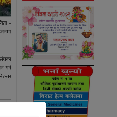
गिता –
योजनमा
ासंघका
न गर्ने
िरन्तर