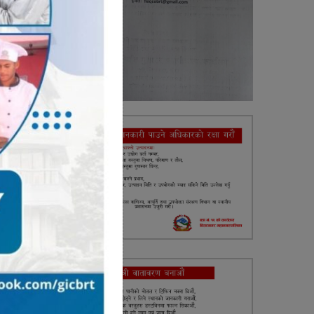
। साथै
 अतिथि
त्वहरू
शिक्षक