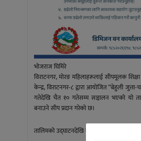
भोजराज घिमिरे
विराटनगर, मोरङ महिलाहरूलाई सीपमूलक शिक्षा 
केन्द्र, विराटनगर-८ द्वारा आयोजित “बेहुली जुत
गतेदेखि चैत १० गतेसम्म सञ्चालन भएको यो ता
बनाउने सीप प्रदान गरेको छ।
तालिमको उद्घाटनदेखि समापनसम्म विशिष्ट व्यक्त