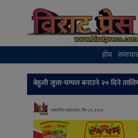
होम
समाचा
बेहुली जुत्ता-चप्पल बनाउने २० दिने तालिम
प्रकाशित आइतबार, चैत्र ०९, २०८१