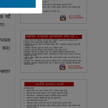
 गर्दै
ाए।
न्तरता
ी छन्।
न्काएर