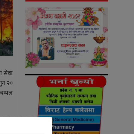
ण सेवा
गुन २०
-चप्पल