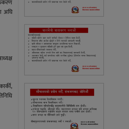
्तिकरण
मा अघि
ध्यक्ष
ार्की,
तिनिधि