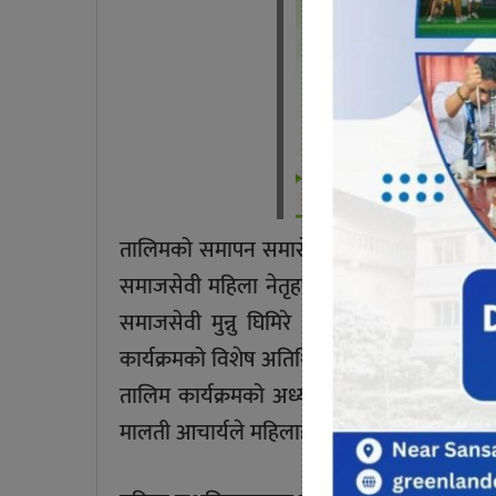
तालिमको समापन समारोहमा कोशी प्रदेशका पूर्व न
समाजसेवी महिला नेतृहरू अमरटोल टोल विकास संस
समाजसेवी मुन्नु घिमिरे , सोभा लामिछाने ,पवित्र
कार्यक्रमको विशेष अतिथिका रूपमा सहभागी भए
तालिम कार्यक्रमको अध्यक्षता हलेसी महिला सशक्त
मालती आचार्यले महिलाहरूलाई बेहुली जुत्ता-चप्