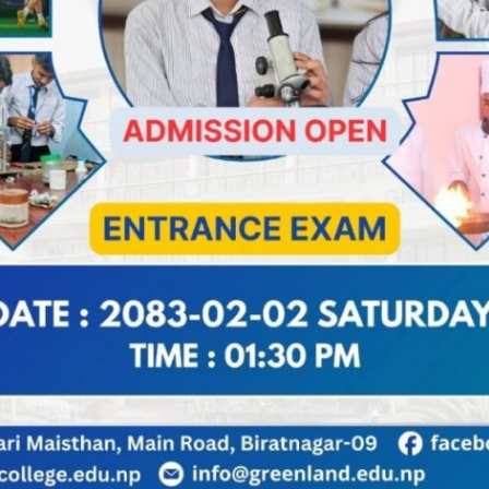
्यायधिवक्ता रूपेश कोईराला प्रमुख अतिथिका रूपमा उपस्थित थिए
्थाकी अध्यक्ष बिन्दा कुमारी नेपाल, सल्लाकार दामोदर मिश्र ,
ा बिस्वकर्मा ,प्रसिक्षक मालति आचार्य ,लगायतका विशिष्ट व्यक्ति
का थिए।
िकरण सेवा केन्द्रकी अध्यक्ष सीता बरालले गरेकी थिइन् भने प्र
पल बनाउने व्यावहारिक सीप सिकाएकी थिइन्।