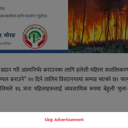
प्रदान गरी आत्मनिर्भर बनाउनका लागि हलेसी महिला सशक्तिकर
्ता-चप्पल बनाउने” २० दिने तालिम विराटनगरमा सम्पन्न भएको छ। फा
लिमले १६ जना महिलाहरूलाई व्यवसायिक रूपमा बेहुली जुत्ता
िहरूको उपस्थितिरहेका थिए।
Skip Advertisement