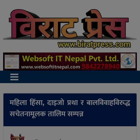
महिला हिंसा, दाइजो प्रथा र बालविवाहविरुद्ध
सचेतनामूलक तालिम सम्पन्न