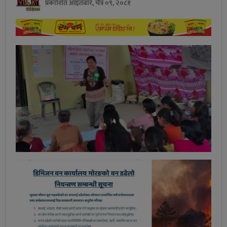
प्रकाशित आइतबार, चैत्र ०९, २०८१