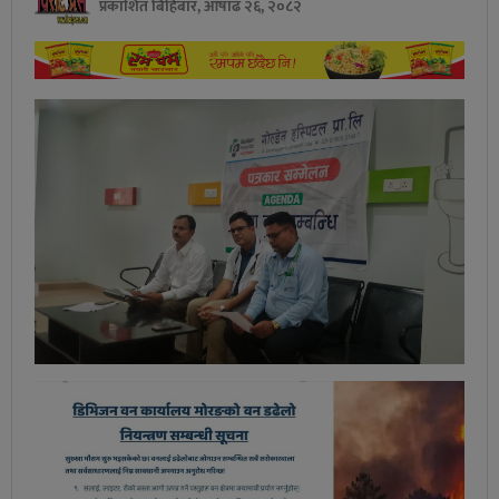
प्रकाशित बिहिबार, आषाढ २६, २०८२