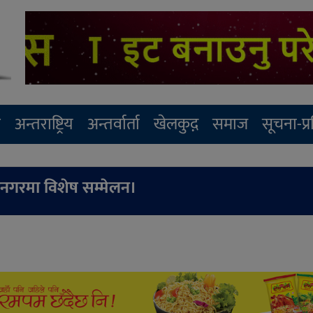
र
अन्तराष्ट्रिय
अन्तर्वार्ता
खेलकुद़़
समाज
सूचना-प्
नगरमा विशेष सम्मेलन।