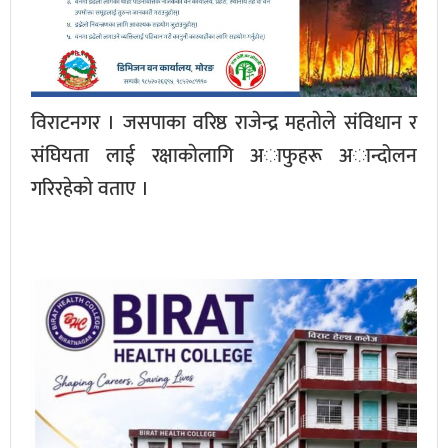
विराटनगर । जसपाका वरिष्ठ राजेन्द्र महताेले संविधान र
संघियता लाई रक्षाकाेलागि अाफुहरू अान्दोलन
गरिरहेकाे वताए ।