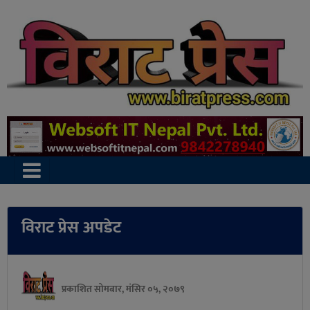
विराट प्रेस अपडेट
प्रकाशित सोमबार, मंसिर ०५, २०७९