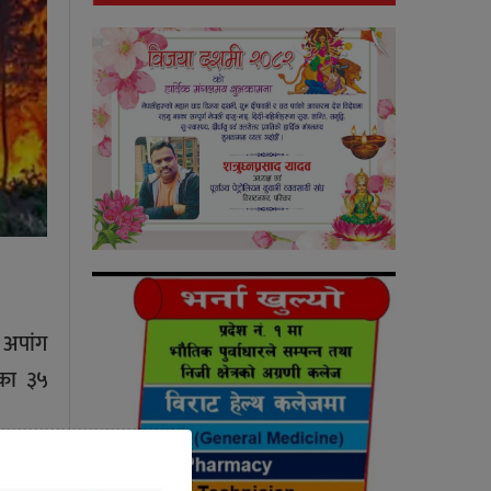
 अपांग
हका ३५