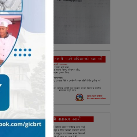
प्रदेश
दारीमा
त गरेर
न्डेसन
मन्त्री
थि काे