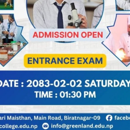
ांगता रोकथामका लागि स्वास्थ्य सचेतना आवस्यक रहेकोमा जोड दिए। 
िकास मन्त्रालय, करुणा फाउण्डेसन र स्थानीयतहरुवीचको साझे
्चालन गरिरहेको बताए। उनले अपांगता भएका व्यक्तिहरुलाई लक्षि
माणका लागि नीतिगत व्यवस्था गरेको बताए। बिराटनगर । करुणा फाउ
र्यक्रम अन्तर्गत ह्विलचेयर वितरण कार्यक्रममा प्रदेश १ कि स्वस्थ्य 
हभागी हुनु भएकोछ। नागरिकहरुलाई प्रमुख अतिथि र विशिष्ट अति