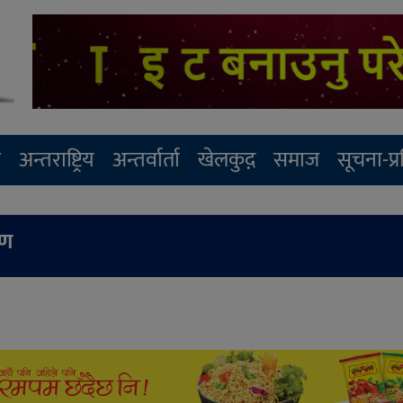
र
अन्तराष्ट्रिय
अन्तर्वार्ता
खेलकुद़़
समाज
सूचना-प्
रण