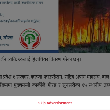
न दर्जन व्यक्तिहरुलाई ह्विलचियर वितरण गरेका छन्।
यमा प्रदेश १ सरकार, करुणा फाउण्डेसन, राष्ट्रिय अपांग महासंघ, बाल
्यक्रममा मुख्यमन्त्री कार्कीले मोरङ र सुनसरीका १५ स्थानीय त
Skip Advertisement