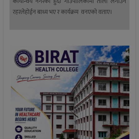
कार्यान्वय नगरेको हुँदा गाउँपालिकामा ताला लगाउन
रहरलेहाेईन बाध्य भए र कार्यक्रम वनएकाे वताए।