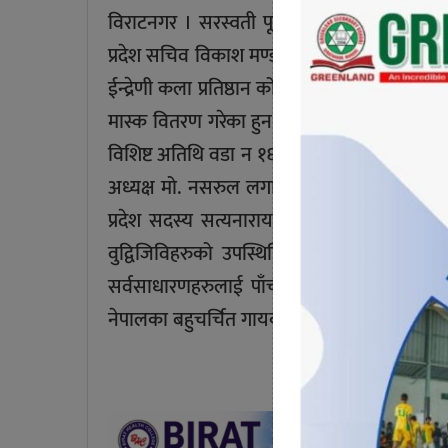
विराटनगर । सरस्वती पूजाको अवसरमा बिराटनगर
प्रदेश सचिव विकाश मण्डलले न्यानो लुगा तथा म
ईन्द्रेणी कला प्रतिष्ठान को संयुक्त आयोजनमा
मास्क वितरण गरेका हुन। कार्यक्रममा प्रमुख अ
विशिष्ट अतिथि वडा न १६ का अध्यक्ष मनोज सुब्बा 
अध्यक्ष मो. नसरुल लगायतका अतिथीहरु काे उपस
प्रदेश सदस्य सत्यनारायण यादव सहित संजीव 
वुद्विजिविहरुको उपस्थितिमा कार्यक्रम सम्पन्न
सर्वसाधारणहरुलाई पाँच सय थान मास्क वितरण गरी
नेपालका बहुचर्चित गायक रामा मण्डलले जनाए ।