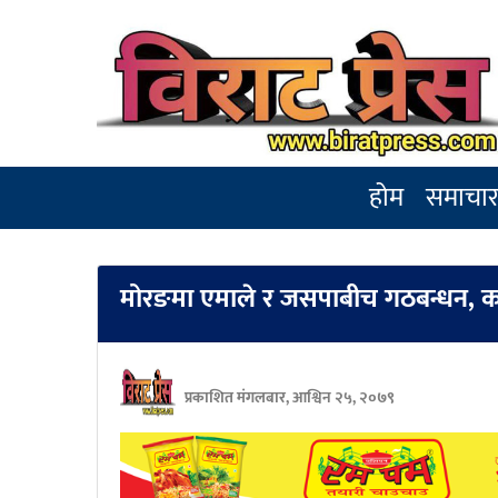
होम
समाचा
मोरङमा एमाले र जसपाबीच गठबन्धन, का
प्रकाशित मंगलबार, आश्विन २५, २०७९