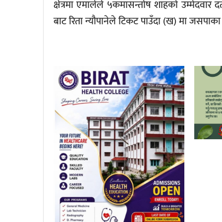
क्षेत्रमा एमालेले ५कमासन्तोष शाहकाे उम्मेदवार दर
बाट रिता न्यौपानेले टिकट पाउँदा (ख) मा जसपाका राज