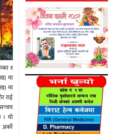
नम्बर १
(ख) मा
(ख) मा
ोर राई
 सन्जय
छ । यो
 अर्को