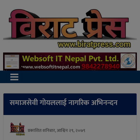
समाजसेवी गोयललाई नागरिक अभिनन्दन
प्रकाशित शनिबार, आश्विन २९, २०७९