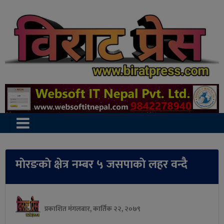
माेरङकाे क्षेत्र नम्बर ५ जसपाकाे लहर वन्दै
प्रकाशित मंगलबार, कार्तिक २२, २०७९