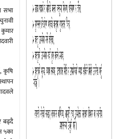
िध सभा
चुनावी
 कुमार
ेदवारी
, कृषि
स्थापन
यादवले
 बढ्दै
 न ५का