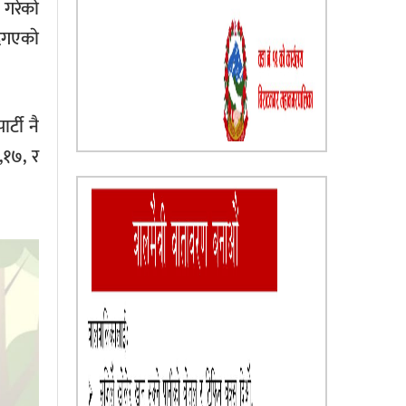
 गरेको
ेगएकाे
्टी नै
,१७, र