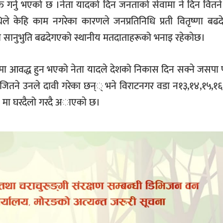
 गर्नु भएको छ ।नेता यादकाे दिन जनताकाे सेवामा ने दिन वितने
धिले केहि काम नगरेका कारणले जनप्रतिनिधि प्रती वितृष्णा बढद
ी सानुभुति बढदेगएकाे स्थानीय मतदाताहरूकाे भनाइ रहेकाेछ।
ा आवद्ध हुन भएकाे नेता यादले देशको निकास दिन सक्ने जसपा पार
 जितने उनले दावी गरेका छन्् भने विराटनगर वडा न१३,१४,१५,१६
 मा घरदैलो गरदै अाएकाे छ।