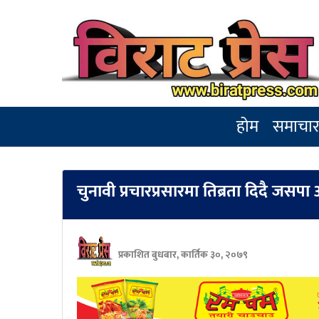
होम
समाचा
चुनावी प्रचारप्रसारमा तिब्रता दिदै जसपा 
प्रकाशित बुधबार, कार्तिक ३०, २०७९