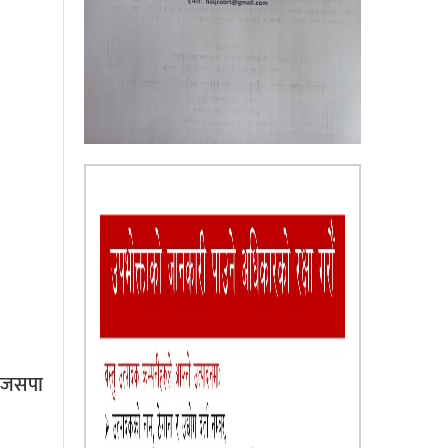
े।जसपा