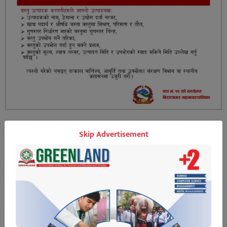
Skip Advertisement