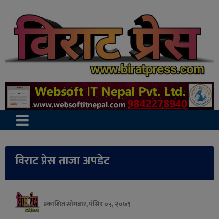
विराट प्रेस ताजा अपडेट
प्रकाशित सोमबार, मंसिर ०५, २०७९