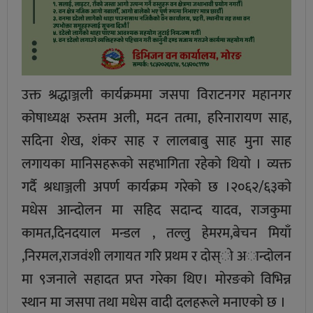
उक्त श्रद्धाञ्जली कार्यक्रममा जसपा विराटनगर महानगर
कोषाध्यक्ष रुस्तम अली, मदन तत्मा, हरिनारायण साह,
सदिना शेख, शंकर साह र लालबाबु साह मुना साह
लगायका मानिसहरूको सहभागिता रहेको थियो । व्यक्त
गर्दै श्रधाञ्जली अपर्ण कार्यक्रम गरेको छ ।२०६२/६३काे
मधेस आन्दोलन मा सहिद सदान्द यादव, राजकुमा
कामत,दिनदयाल मन्डल , तल्लु हेमरम,बेचन मियाँ
,निरमल,राजवंशी लगायत गरि प्रथम र दाेस्ाे अान्दोलन
मा ९जनाले सहादत प्रप्त गरेका थिए। माेरङकाे विभिन्न
स्थान मा जसपा तथा मधेस वादी दलहरूले मनाएकाे छ ।