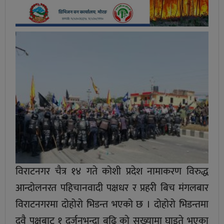
विराटनगर चैत्र १४ गते कोशी प्रदेश नामाकरण विरुद्ध
आन्दोलनरत पहिचानवादी पक्षधर र प्रहरी बिच मंगलबार
विराटनगरमा दोहोरो भिडन्त भएको छ । दोहोरो भिडन्तमा
दुवै पक्षबाट १ दर्जनभन्दा बढि काे सख्यामा घाइते भएका