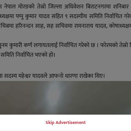
ेरम नेपाल माेरङकाे तेस्रो जिल्ला अधिवेशन बिराटनगरमा शनिबार स
ध्यक्षमा पप्पु कुमार यादव सहित ९ सदस्यीय समिति निर्वाचित गर
देव, सचिबमा हरिनन्दन साह, सह सचिवमा रामनाराय यादव, काेषाध्यक्षमा
म कुमारी कर्ण लगायतलाई निर्वाचित गरेको छ । फाेरमकाे तेस्रो 
समिति निर्वाचित भएकाे हाे।
ा सदस्य महेश्वर यादवले आफनाे धारणा राखेका थिए।
Skip Advertisement