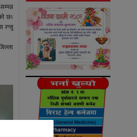
म्पन्न
ेको छ।
 रन्जु
जिल्ला