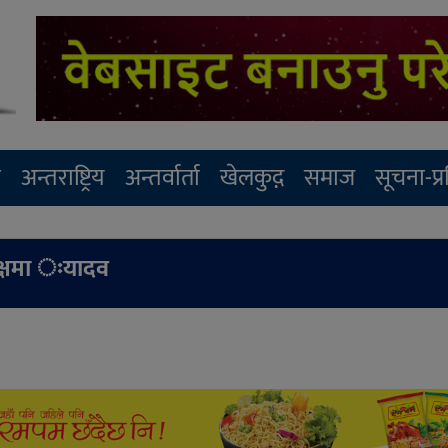
र
अन्तराष्ट्रिय
अन्तर्वार्ता
खेलकुद़़
समाज
सूचना-प्
्यक्षमा ःयादव