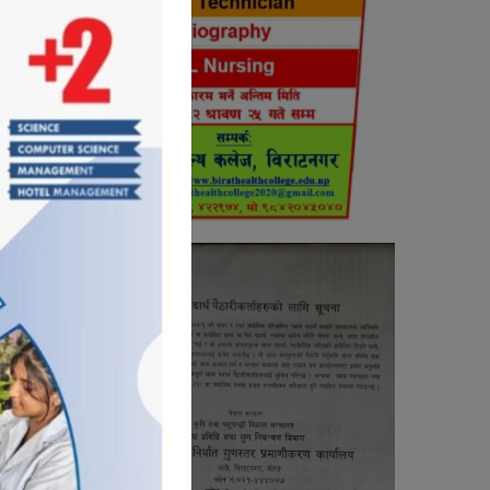
रिशंकर
थी नेता
 कुमार