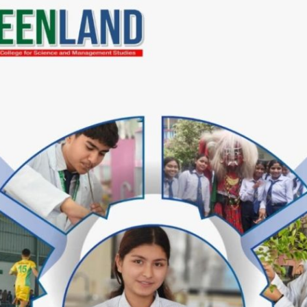
हासचिव कृष्ण लाल यादव ,स्वास्थ्यकर्मी फाेरमका प्रदेश अध्यक्ष ह
जनाथ साह, समाजवादी विद्यार्थी का माेरङ अध्यक्ष महेश यादव,विद्यार्
श कुमार यादव,लगायतका व्यक्तिहरूकाे उपस्थिति रहेका थिए।भने राज