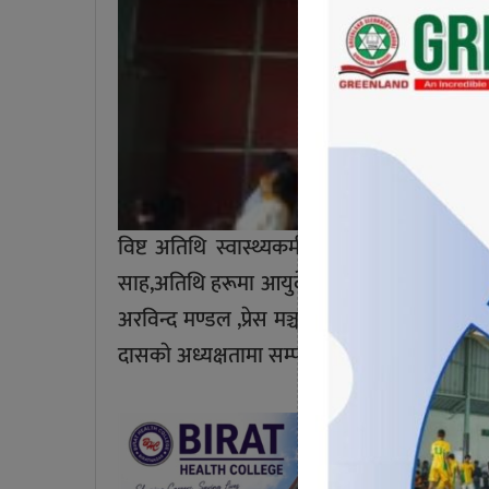
विष्ट अतिथि स्वास्थ्यकर्मी फाेरमका केन्द्रीय म
साह,अतिथि हरूमा आयुर्बे स्वास्थ्यकर्मी अध्यक्ष बे
अरविन्द मण्डल ,प्रेस मञ्च नेपाल का माेरङ मुके
दासकाे अध्यक्षतामा सम्पन्न भएका थिए।