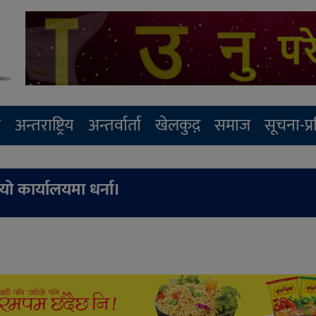
र
अन्तराष्ट्रिय
अन्तर्वार्ता
खेलकुद़़
समाज
सूचना-प्
ो कार्यालयमा धर्ना।